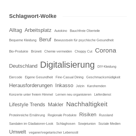
Schlagwort-Wolke
Alltag
Arbeitsplatz
Autokino
Bauchfreie Oberteile
Beruf
Bequeme Kleidung
Bewusstsein für psychische Gesundheit
Corona
Bio-Produkte
Brünett
Chemie vermeiden
Choppy Cut
Digitalisierung
Deutschland
DIY-Kleidung
Eiercode
Eigene Gesundheit
Fine-Casual Dining
Geschmacksmüdigkeit
Herausforderungen
Inkasso
Jelzin
Karohemden
Konzerte unter freiem Himmel
Lernen neu organisieren
Lieferdienst
Nachhaltigkeit
Lifestyle Trends
Makler
Risiken
Proteinreiche Ernährung
Regionale Produkte
Russland
Sandalen im Gladiatoren-Look
Schlaghosen
Sowjetunion
Soziale Medien
Umwelt
veganer/vegetarischer Lebensstil