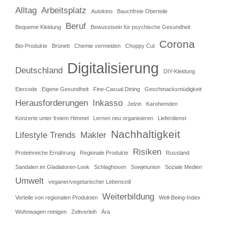
Alltag
Arbeitsplatz
Autokino
Bauchfreie Oberteile
Beruf
Bequeme Kleidung
Bewusstsein für psychische Gesundheit
Corona
Bio-Produkte
Brünett
Chemie vermeiden
Choppy Cut
Digitalisierung
Deutschland
DIY-Kleidung
Eiercode
Eigene Gesundheit
Fine-Casual Dining
Geschmacksmüdigkeit
Herausforderungen
Inkasso
Jelzin
Karohemden
Konzerte unter freiem Himmel
Lernen neu organisieren
Lieferdienst
Nachhaltigkeit
Lifestyle Trends
Makler
Risiken
Proteinreiche Ernährung
Regionale Produkte
Russland
Sandalen im Gladiatoren-Look
Schlaghosen
Sowjetunion
Soziale Medien
Umwelt
veganer/vegetarischer Lebensstil
Weiterbildung
Vorteile von regionalen Produkten
Well-Being-Index
Wohnwagen reinigen
Zeltverleih
Ära