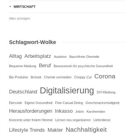
WIRTSCHAFT
Alles anzeigen
Schlagwort-Wolke
Alltag
Arbeitsplatz
Autokino
Bauchfreie Oberteile
Beruf
Bequeme Kleidung
Bewusstsein für psychische Gesundheit
Corona
Bio-Produkte
Brünett
Chemie vermeiden
Choppy Cut
Digitalisierung
Deutschland
DIY-Kleidung
Eiercode
Eigene Gesundheit
Fine-Casual Dining
Geschmacksmüdigkeit
Herausforderungen
Inkasso
Jelzin
Karohemden
Konzerte unter freiem Himmel
Lernen neu organisieren
Lieferdienst
Nachhaltigkeit
Lifestyle Trends
Makler