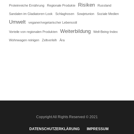
Risiken
Proteinreiche Ernährung
Regionale Produkte
Russland
Sandalen im Gladiatoren-Look
Schlaghosen
Sowjetunion
Soziale Medien
Umwelt
veganer/vegetarischer Lebensstil
Weiterbildung
Vorteile von regionalen Produkten
Well-Being-Index
Wohnwagen reinigen
Zeltverleih
Ära
Copyright All Rights Reserved © 2021
DATENSCHUTZERKLÄRUNG
IMPRESSUM