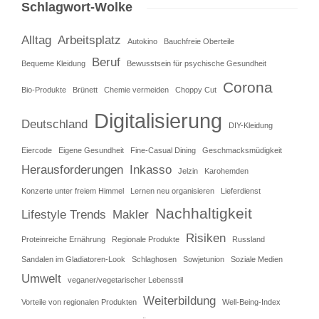
Schlagwort-Wolke
Alltag
Arbeitsplatz
Autokino
Bauchfreie Oberteile
Beruf
Bequeme Kleidung
Bewusstsein für psychische Gesundheit
Corona
Bio-Produkte
Brünett
Chemie vermeiden
Choppy Cut
Digitalisierung
Deutschland
DIY-Kleidung
Eiercode
Eigene Gesundheit
Fine-Casual Dining
Geschmacksmüdigkeit
Herausforderungen
Inkasso
Jelzin
Karohemden
Konzerte unter freiem Himmel
Lernen neu organisieren
Lieferdienst
Nachhaltigkeit
Lifestyle Trends
Makler
Risiken
Proteinreiche Ernährung
Regionale Produkte
Russland
Sandalen im Gladiatoren-Look
Schlaghosen
Sowjetunion
Soziale Medien
Umwelt
veganer/vegetarischer Lebensstil
Weiterbildung
Vorteile von regionalen Produkten
Well-Being-Index