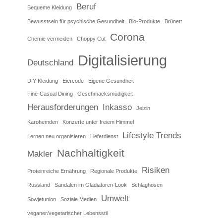
Beruf
Bequeme Kleidung
Bewusstsein für psychische Gesundheit
Bio-Produkte
Brünett
Corona
Chemie vermeiden
Choppy Cut
Digitalisierung
Deutschland
DIY-Kleidung
Eiercode
Eigene Gesundheit
Fine-Casual Dining
Geschmacksmüdigkeit
Herausforderungen
Inkasso
Jelzin
Karohemden
Konzerte unter freiem Himmel
Lifestyle Trends
Lernen neu organisieren
Lieferdienst
Nachhaltigkeit
Makler
Risiken
Proteinreiche Ernährung
Regionale Produkte
Russland
Sandalen im Gladiatoren-Look
Schlaghosen
Umwelt
Sowjetunion
Soziale Medien
veganer/vegetarischer Lebensstil