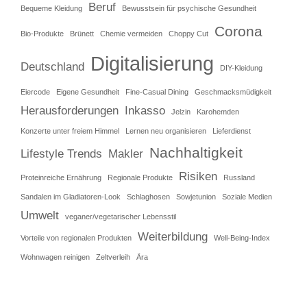
Beruf
Bequeme Kleidung
Bewusstsein für psychische Gesundheit
Corona
Bio-Produkte
Brünett
Chemie vermeiden
Choppy Cut
Digitalisierung
Deutschland
DIY-Kleidung
Eiercode
Eigene Gesundheit
Fine-Casual Dining
Geschmacksmüdigkeit
Herausforderungen
Inkasso
Jelzin
Karohemden
Konzerte unter freiem Himmel
Lernen neu organisieren
Lieferdienst
Nachhaltigkeit
Lifestyle Trends
Makler
Risiken
Proteinreiche Ernährung
Regionale Produkte
Russland
Sandalen im Gladiatoren-Look
Schlaghosen
Sowjetunion
Soziale Medien
Umwelt
veganer/vegetarischer Lebensstil
Weiterbildung
Vorteile von regionalen Produkten
Well-Being-Index
Wohnwagen reinigen
Zeltverleih
Ära