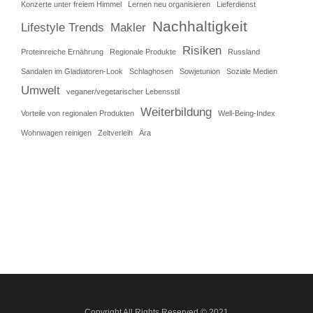
Konzerte unter freiem Himmel
Lernen neu organisieren
Lieferdienst
Nachhaltigkeit
Lifestyle Trends
Makler
Risiken
Proteinreiche Ernährung
Regionale Produkte
Russland
Sandalen im Gladiatoren-Look
Schlaghosen
Sowjetunion
Soziale Medien
Umwelt
veganer/vegetarischer Lebensstil
Weiterbildung
Vorteile von regionalen Produkten
Well-Being-Index
Wohnwagen reinigen
Zeltverleih
Ära
Copyright All Rights Reserved © 2021