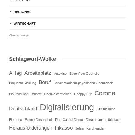
REGIONAL
WIRTSCHAFT
Alles anzeigen
Schlagwort-Wolke
Alltag
Arbeitsplatz
Autokino
Bauchfreie Oberteile
Beruf
Bequeme Kleidung
Bewusstsein für psychische Gesundheit
Corona
Bio-Produkte
Brünett
Chemie vermeiden
Choppy Cut
Digitalisierung
Deutschland
DIY-Kleidung
Eiercode
Eigene Gesundheit
Fine-Casual Dining
Geschmacksmüdigkeit
Herausforderungen
Inkasso
Jelzin
Karohemden