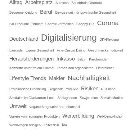
Alltag
Arbeitsplatz
Autokino
Bauchfreie Oberteile
Beruf
Bequeme Kleidung
Bewusstsein für psychische Gesundheit
Corona
Bio-Produkte
Brünett
Chemie vermeiden
Choppy Cut
Digitalisierung
Deutschland
DIY-Kleidung
Eiercode
Eigene Gesundheit
Fine-Casual Dining
Geschmacksmüdigkeit
Herausforderungen
Inkasso
Jelzin
Karohemden
Konzerte unter freiem Himmel
Lernen neu organisieren
Lieferdienst
Nachhaltigkeit
Lifestyle Trends
Makler
Risiken
Proteinreiche Ernährung
Regionale Produkte
Russland
Sandalen im Gladiatoren-Look
Schlaghosen
Sowjetunion
Soziale Medien
Umwelt
veganer/vegetarischer Lebensstil
Weiterbildung
Vorteile von regionalen Produkten
Well-Being-Index
Wohnwagen reinigen
Zeltverleih
Ära