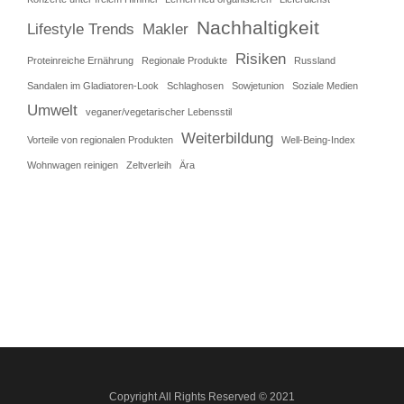
Nachhaltigkeit
Lifestyle Trends
Makler
Risiken
Proteinreiche Ernährung
Regionale Produkte
Russland
Sandalen im Gladiatoren-Look
Schlaghosen
Sowjetunion
Soziale Medien
Umwelt
veganer/vegetarischer Lebensstil
Weiterbildung
Vorteile von regionalen Produkten
Well-Being-Index
Wohnwagen reinigen
Zeltverleih
Ära
Copyright All Rights Reserved © 2021