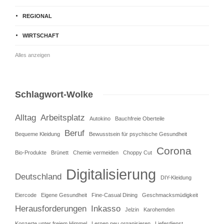
REGIONAL
WIRTSCHAFT
Alles anzeigen
Schlagwort-Wolke
Alltag
Arbeitsplatz
Autokino
Bauchfreie Oberteile
Beruf
Bequeme Kleidung
Bewusstsein für psychische Gesundheit
Corona
Bio-Produkte
Brünett
Chemie vermeiden
Choppy Cut
Digitalisierung
Deutschland
DIY-Kleidung
Eiercode
Eigene Gesundheit
Fine-Casual Dining
Geschmacksmüdigkeit
Herausforderungen
Inkasso
Jelzin
Karohemden
Konzerte unter freiem Himmel
Lernen neu organisieren
Lieferdienst