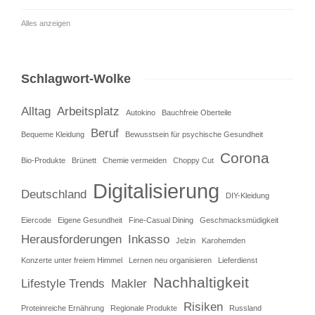
Alles anzeigen
Schlagwort-Wolke
Alltag
Arbeitsplatz
Autokino
Bauchfreie Oberteile
Beruf
Bequeme Kleidung
Bewusstsein für psychische Gesundheit
Corona
Bio-Produkte
Brünett
Chemie vermeiden
Choppy Cut
Digitalisierung
Deutschland
DIY-Kleidung
Eiercode
Eigene Gesundheit
Fine-Casual Dining
Geschmacksmüdigkeit
Herausforderungen
Inkasso
Jelzin
Karohemden
Konzerte unter freiem Himmel
Lernen neu organisieren
Lieferdienst
Nachhaltigkeit
Lifestyle Trends
Makler
Risiken
Proteinreiche Ernährung
Regionale Produkte
Russland