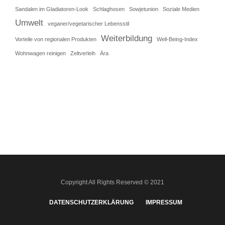
Sandalen im Gladiatoren-Look
Schlaghosen
Sowjetunion
Soziale Medien
Umwelt
veganer/vegetarischer Lebensstil
Weiterbildung
Vorteile von regionalen Produkten
Well-Being-Index
Wohnwagen reinigen
Zeltverleih
Ära
Copyright All Rights Reserved © 2021
DATENSCHUTZERKLÄRUNG
IMPRESSUM