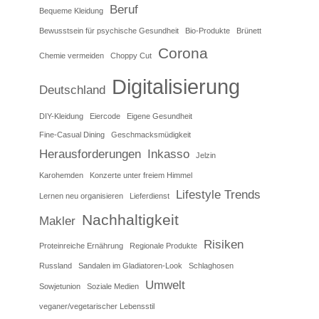
Beruf
Bequeme Kleidung
Bewusstsein für psychische Gesundheit
Bio-Produkte
Brünett
Corona
Chemie vermeiden
Choppy Cut
Digitalisierung
Deutschland
DIY-Kleidung
Eiercode
Eigene Gesundheit
Fine-Casual Dining
Geschmacksmüdigkeit
Herausforderungen
Inkasso
Jelzin
Karohemden
Konzerte unter freiem Himmel
Lifestyle Trends
Lernen neu organisieren
Lieferdienst
Nachhaltigkeit
Makler
Risiken
Proteinreiche Ernährung
Regionale Produkte
Russland
Sandalen im Gladiatoren-Look
Schlaghosen
Umwelt
Sowjetunion
Soziale Medien
veganer/vegetarischer Lebensstil