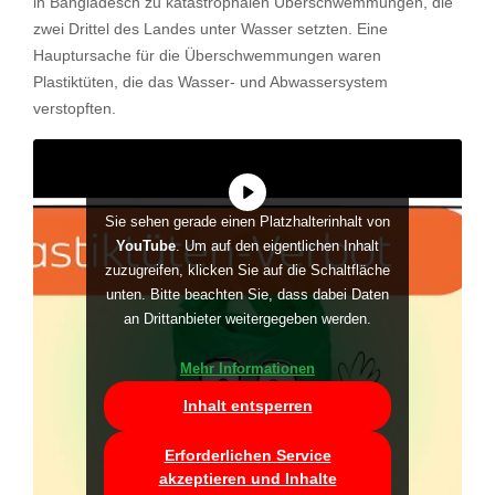
in Bangladesch zu katastrophalen Überschwemmungen, die
zwei Drittel des Landes unter Wasser setzten. Eine
Hauptursache für die Überschwemmungen waren
Plastiktüten, die das Wasser- und Abwassersystem
verstopften.
Sie sehen gerade einen Platzhalterinhalt von
YouTube
. Um auf den eigentlichen Inhalt
zuzugreifen, klicken Sie auf die Schaltfläche
unten. Bitte beachten Sie, dass dabei Daten
an Drittanbieter weitergegeben werden.
Mehr Informationen
Inhalt entsperren
Erforderlichen Service
akzeptieren und Inhalte