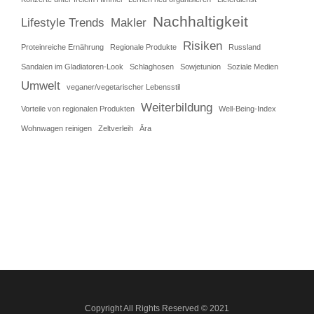
Nachhaltigkeit
Lifestyle Trends
Makler
Risiken
Proteinreiche Ernährung
Regionale Produkte
Russland
Sandalen im Gladiatoren-Look
Schlaghosen
Sowjetunion
Soziale Medien
Umwelt
veganer/vegetarischer Lebensstil
Weiterbildung
Vorteile von regionalen Produkten
Well-Being-Index
Wohnwagen reinigen
Zeltverleih
Ära
Copyright All Rights Reserved © 2021