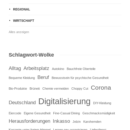
REGIONAL
WIRTSCHAFT
Alles anzeigen
Schlagwort-Wolke
Alltag
Arbeitsplatz
Autokino
Bauchfreie Oberteile
Beruf
Bequeme Kleidung
Bewusstsein für psychische Gesundheit
Corona
Bio-Produkte
Brünett
Chemie vermeiden
Choppy Cut
Digitalisierung
Deutschland
DIY-Kleidung
Eiercode
Eigene Gesundheit
Fine-Casual Dining
Geschmacksmüdigkeit
Herausforderungen
Inkasso
Jelzin
Karohemden
Konzerte unter freiem Himmel
Lernen neu organisieren
Lieferdienst