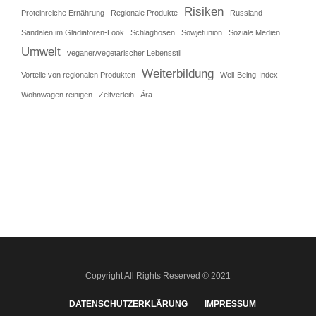
Risiken
Proteinreiche Ernährung
Regionale Produkte
Russland
Sandalen im Gladiatoren-Look
Schlaghosen
Sowjetunion
Soziale Medien
Umwelt
veganer/vegetarischer Lebensstil
Weiterbildung
Vorteile von regionalen Produkten
Well-Being-Index
Wohnwagen reinigen
Zeltverleih
Ära
Copyright All Rights Reserved © 2021
DATENSCHUTZERKLÄRUNG
IMPRESSUM