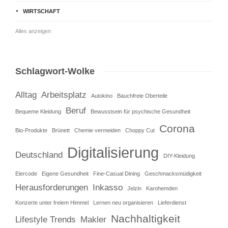
WIRTSCHAFT
Alles anzeigen
Schlagwort-Wolke
Alltag
Arbeitsplatz
Autokino
Bauchfreie Oberteile
Beruf
Bequeme Kleidung
Bewusstsein für psychische Gesundheit
Corona
Bio-Produkte
Brünett
Chemie vermeiden
Choppy Cut
Digitalisierung
Deutschland
DIY-Kleidung
Eiercode
Eigene Gesundheit
Fine-Casual Dining
Geschmacksmüdigkeit
Herausforderungen
Inkasso
Jelzin
Karohemden
Konzerte unter freiem Himmel
Lernen neu organisieren
Lieferdienst
Nachhaltigkeit
Lifestyle Trends
Makler