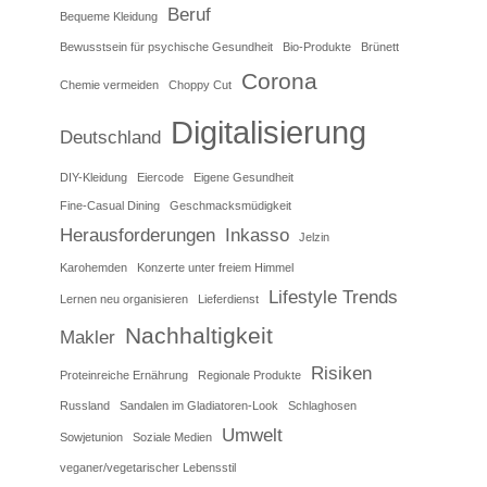
Beruf
Bequeme Kleidung
Bewusstsein für psychische Gesundheit
Bio-Produkte
Brünett
Corona
Chemie vermeiden
Choppy Cut
Digitalisierung
Deutschland
DIY-Kleidung
Eiercode
Eigene Gesundheit
Fine-Casual Dining
Geschmacksmüdigkeit
Herausforderungen
Inkasso
Jelzin
Karohemden
Konzerte unter freiem Himmel
Lifestyle Trends
Lernen neu organisieren
Lieferdienst
Nachhaltigkeit
Makler
Risiken
Proteinreiche Ernährung
Regionale Produkte
Russland
Sandalen im Gladiatoren-Look
Schlaghosen
Umwelt
Sowjetunion
Soziale Medien
veganer/vegetarischer Lebensstil