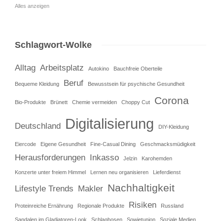
Alles anzeigen
Schlagwort-Wolke
Alltag
Arbeitsplatz
Autokino
Bauchfreie Oberteile
Beruf
Bequeme Kleidung
Bewusstsein für psychische Gesundheit
Corona
Bio-Produkte
Brünett
Chemie vermeiden
Choppy Cut
Digitalisierung
Deutschland
DIY-Kleidung
Eiercode
Eigene Gesundheit
Fine-Casual Dining
Geschmacksmüdigkeit
Herausforderungen
Inkasso
Jelzin
Karohemden
Konzerte unter freiem Himmel
Lernen neu organisieren
Lieferdienst
Nachhaltigkeit
Lifestyle Trends
Makler
Risiken
Proteinreiche Ernährung
Regionale Produkte
Russland
Sandalen im Gladiatoren-Look
Schlaghosen
Sowjetunion
Soziale Medien