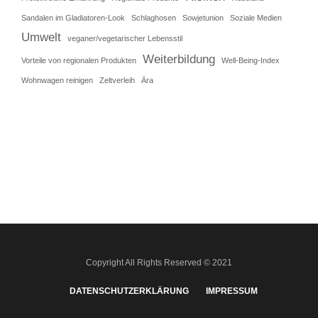
Sandalen im Gladiatoren-Look
Schlaghosen
Sowjetunion
Soziale Medien
Umwelt
veganer/vegetarischer Lebensstil
Weiterbildung
Vorteile von regionalen Produkten
Well-Being-Index
Wohnwagen reinigen
Zeltverleih
Ära
Copyright All Rights Reserved © 2021
DATENSCHUTZERKLÄRUNG
IMPRESSUM