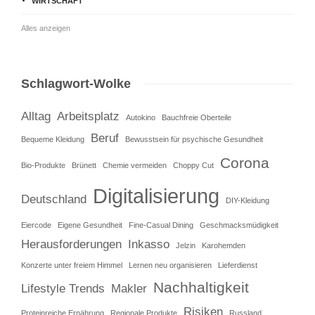
WIRTSCHAFT
Alles anzeigen
Schlagwort-Wolke
Alltag
Arbeitsplatz
Autokino
Bauchfreie Oberteile
Beruf
Bequeme Kleidung
Bewusstsein für psychische Gesundheit
Corona
Bio-Produkte
Brünett
Chemie vermeiden
Choppy Cut
Digitalisierung
Deutschland
DIY-Kleidung
Eiercode
Eigene Gesundheit
Fine-Casual Dining
Geschmacksmüdigkeit
Herausforderungen
Inkasso
Jelzin
Karohemden
Konzerte unter freiem Himmel
Lernen neu organisieren
Lieferdienst
Nachhaltigkeit
Lifestyle Trends
Makler
Risiken
Proteinreiche Ernährung
Regionale Produkte
Russland