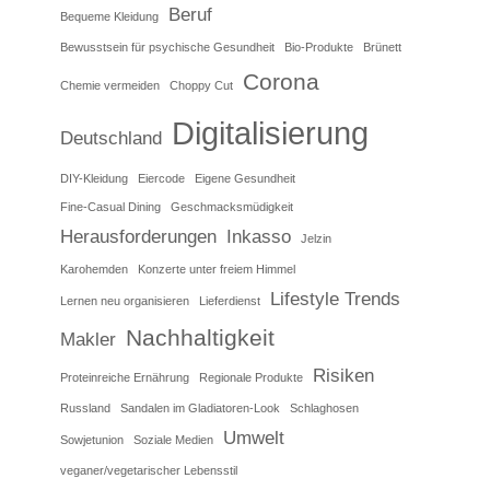
Beruf
Bequeme Kleidung
Bewusstsein für psychische Gesundheit
Bio-Produkte
Brünett
Corona
Chemie vermeiden
Choppy Cut
Digitalisierung
Deutschland
DIY-Kleidung
Eiercode
Eigene Gesundheit
Fine-Casual Dining
Geschmacksmüdigkeit
Herausforderungen
Inkasso
Jelzin
Karohemden
Konzerte unter freiem Himmel
Lifestyle Trends
Lernen neu organisieren
Lieferdienst
Nachhaltigkeit
Makler
Risiken
Proteinreiche Ernährung
Regionale Produkte
Russland
Sandalen im Gladiatoren-Look
Schlaghosen
Umwelt
Sowjetunion
Soziale Medien
veganer/vegetarischer Lebensstil