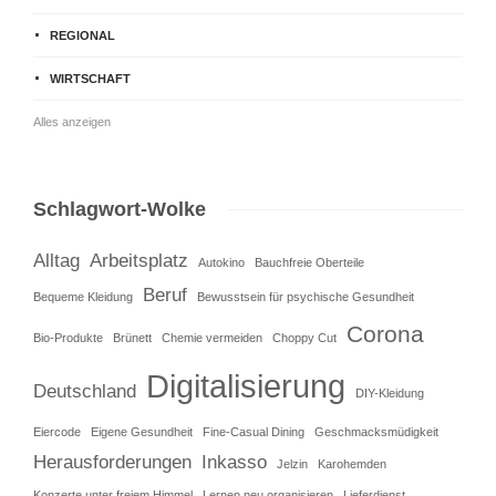
REGIONAL
WIRTSCHAFT
Alles anzeigen
Schlagwort-Wolke
Alltag
Arbeitsplatz
Autokino
Bauchfreie Oberteile
Beruf
Bequeme Kleidung
Bewusstsein für psychische Gesundheit
Corona
Bio-Produkte
Brünett
Chemie vermeiden
Choppy Cut
Digitalisierung
Deutschland
DIY-Kleidung
Eiercode
Eigene Gesundheit
Fine-Casual Dining
Geschmacksmüdigkeit
Herausforderungen
Inkasso
Jelzin
Karohemden
Konzerte unter freiem Himmel
Lernen neu organisieren
Lieferdienst