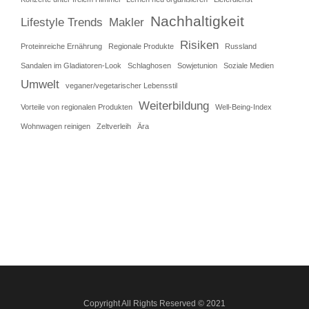
Nachhaltigkeit
Lifestyle Trends
Makler
Risiken
Proteinreiche Ernährung
Regionale Produkte
Russland
Sandalen im Gladiatoren-Look
Schlaghosen
Sowjetunion
Soziale Medien
Umwelt
veganer/vegetarischer Lebensstil
Weiterbildung
Vorteile von regionalen Produkten
Well-Being-Index
Wohnwagen reinigen
Zeltverleih
Ära
Copyright All Rights Reserved © 2021