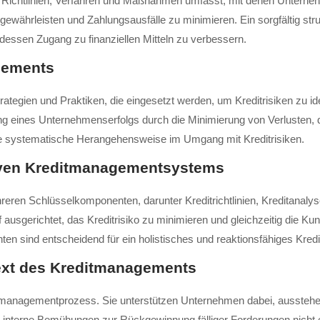
e Richtlinien, Verfahren und Maßnahmen umfasst, mit denen Unterneh
 gewährleisten und Zahlungsausfälle zu minimieren. Ein sorgfältig str
dessen Zugang zu finanziellen Mitteln zu verbessern.
agements
ategien und Praktiken, die eingesetzt werden, um Kreditrisiken zu id
 eines Unternehmenserfolgs durch die Minimierung von Verlusten, die
e systematische Herangehensweise im Umgang mit Kreditrisiken.
iven Kreditmanagementsystems
ren Schlüsselkomponenten, darunter Kreditrichtlinien, Kreditanalys
gerichtet, das Kreditrisiko zu minimieren und gleichzeitig die Kun
nten sind entscheidend für ein holistisches und reaktionsfähiges Kr
text des Kreditmanagements
itmanagementprozess. Sie unterstützen Unternehmen dabei, ausstehe
 interne Bemühungen zur Rückgewinnung fälliger Forderungen nicht er