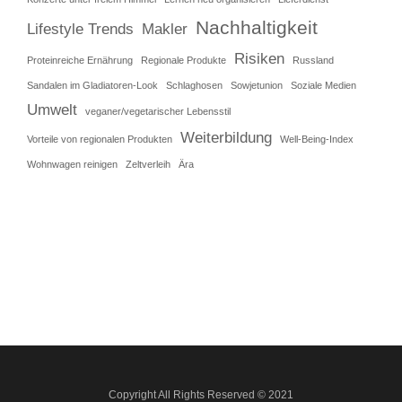
Nachhaltigkeit
Lifestyle Trends
Makler
Risiken
Proteinreiche Ernährung
Regionale Produkte
Russland
Sandalen im Gladiatoren-Look
Schlaghosen
Sowjetunion
Soziale Medien
Umwelt
veganer/vegetarischer Lebensstil
Weiterbildung
Vorteile von regionalen Produkten
Well-Being-Index
Wohnwagen reinigen
Zeltverleih
Ära
Copyright All Rights Reserved © 2021