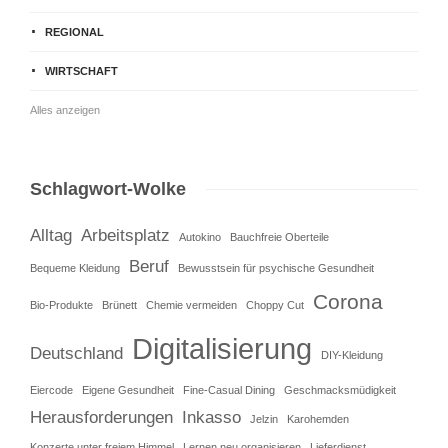
REGIONAL
WIRTSCHAFT
Alles anzeigen
Schlagwort-Wolke
Alltag
Arbeitsplatz
Autokino
Bauchfreie Oberteile
Beruf
Bequeme Kleidung
Bewusstsein für psychische Gesundheit
Corona
Bio-Produkte
Brünett
Chemie vermeiden
Choppy Cut
Digitalisierung
Deutschland
DIY-Kleidung
Eiercode
Eigene Gesundheit
Fine-Casual Dining
Geschmacksmüdigkeit
Herausforderungen
Inkasso
Jelzin
Karohemden
Konzerte unter freiem Himmel
Lernen neu organisieren
Lieferdienst