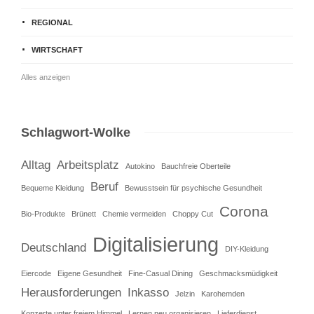
REGIONAL
WIRTSCHAFT
Alles anzeigen
Schlagwort-Wolke
Alltag
Arbeitsplatz
Autokino
Bauchfreie Oberteile
Beruf
Bequeme Kleidung
Bewusstsein für psychische Gesundheit
Corona
Bio-Produkte
Brünett
Chemie vermeiden
Choppy Cut
Digitalisierung
Deutschland
DIY-Kleidung
Eiercode
Eigene Gesundheit
Fine-Casual Dining
Geschmacksmüdigkeit
Herausforderungen
Inkasso
Jelzin
Karohemden
Konzerte unter freiem Himmel
Lernen neu organisieren
Lieferdienst