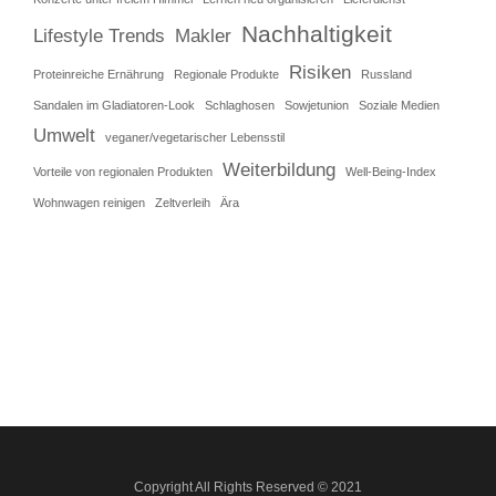
Nachhaltigkeit
Lifestyle Trends
Makler
Risiken
Proteinreiche Ernährung
Regionale Produkte
Russland
Sandalen im Gladiatoren-Look
Schlaghosen
Sowjetunion
Soziale Medien
Umwelt
veganer/vegetarischer Lebensstil
Weiterbildung
Vorteile von regionalen Produkten
Well-Being-Index
Wohnwagen reinigen
Zeltverleih
Ära
Copyright All Rights Reserved © 2021