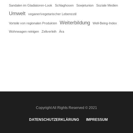
Sandalen im Gladiatoren-Look
Schlaghosen
Sowjetunion
Soziale Medien
Umwelt
veganer/vegetarischer Lebensstil
Weiterbildung
Vorteile von regionalen Produkten
Well-Being-Index
Wohnwagen reinigen
Zeltverleih
Ära
Copyright All Rights Reserved © 2021
DATENSCHUTZERKLÄRUNG
IMPRESSUM