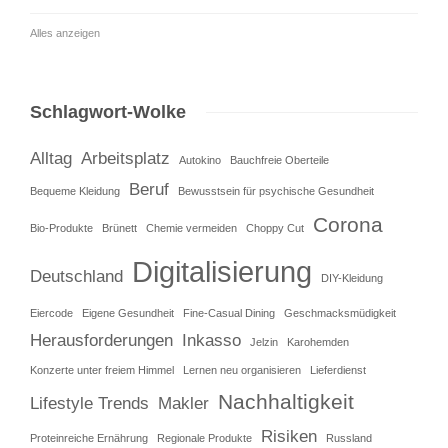
Alles anzeigen
Schlagwort-Wolke
Alltag
Arbeitsplatz
Autokino
Bauchfreie Oberteile
Beruf
Bequeme Kleidung
Bewusstsein für psychische Gesundheit
Corona
Bio-Produkte
Brünett
Chemie vermeiden
Choppy Cut
Digitalisierung
Deutschland
DIY-Kleidung
Eiercode
Eigene Gesundheit
Fine-Casual Dining
Geschmacksmüdigkeit
Herausforderungen
Inkasso
Jelzin
Karohemden
Konzerte unter freiem Himmel
Lernen neu organisieren
Lieferdienst
Nachhaltigkeit
Lifestyle Trends
Makler
Risiken
Proteinreiche Ernährung
Regionale Produkte
Russland