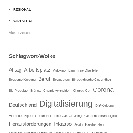
REGIONAL
WIRTSCHAFT
Alles anzeigen
Schlagwort-Wolke
Alltag
Arbeitsplatz
Autokino
Bauchfreie Oberteile
Beruf
Bequeme Kleidung
Bewusstsein für psychische Gesundheit
Corona
Bio-Produkte
Brünett
Chemie vermeiden
Choppy Cut
Digitalisierung
Deutschland
DIY-Kleidung
Eiercode
Eigene Gesundheit
Fine-Casual Dining
Geschmacksmüdigkeit
Herausforderungen
Inkasso
Jelzin
Karohemden
Konzerte unter freiem Himmel
Lernen neu organisieren
Lieferdienst