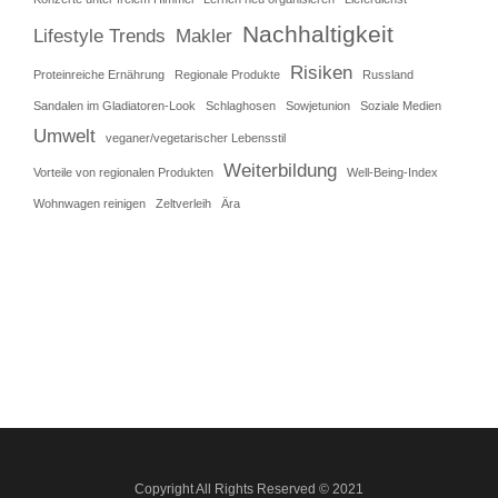
Nachhaltigkeit
Lifestyle Trends
Makler
Risiken
Proteinreiche Ernährung
Regionale Produkte
Russland
Sandalen im Gladiatoren-Look
Schlaghosen
Sowjetunion
Soziale Medien
Umwelt
veganer/vegetarischer Lebensstil
Weiterbildung
Vorteile von regionalen Produkten
Well-Being-Index
Wohnwagen reinigen
Zeltverleih
Ära
Copyright All Rights Reserved © 2021