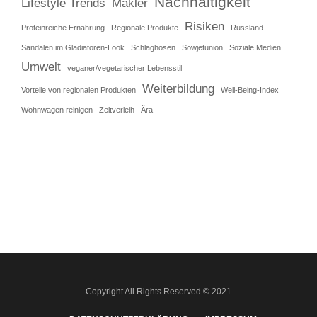
Nachhaltigkeit
Lifestyle Trends
Makler
Risiken
Proteinreiche Ernährung
Regionale Produkte
Russland
Sandalen im Gladiatoren-Look
Schlaghosen
Sowjetunion
Soziale Medien
Umwelt
veganer/vegetarischer Lebensstil
Weiterbildung
Vorteile von regionalen Produkten
Well-Being-Index
Wohnwagen reinigen
Zeltverleih
Ära
Copyright All Rights Reserved © 2021