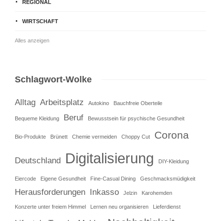
REGIONAL
WIRTSCHAFT
Alles anzeigen
Schlagwort-Wolke
Alltag
Arbeitsplatz
Autokino
Bauchfreie Oberteile
Beruf
Bequeme Kleidung
Bewusstsein für psychische Gesundheit
Corona
Bio-Produkte
Brünett
Chemie vermeiden
Choppy Cut
Digitalisierung
Deutschland
DIY-Kleidung
Eiercode
Eigene Gesundheit
Fine-Casual Dining
Geschmacksmüdigkeit
Herausforderungen
Inkasso
Jelzin
Karohemden
Konzerte unter freiem Himmel
Lernen neu organisieren
Lieferdienst