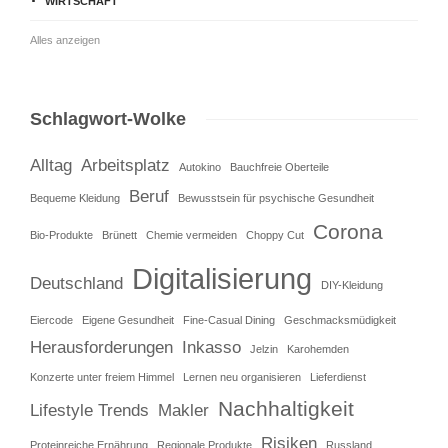
WIRTSCHAFT
Alles anzeigen
Schlagwort-Wolke
Alltag
Arbeitsplatz
Autokino
Bauchfreie Oberteile
Beruf
Bequeme Kleidung
Bewusstsein für psychische Gesundheit
Corona
Bio-Produkte
Brünett
Chemie vermeiden
Choppy Cut
Digitalisierung
Deutschland
DIY-Kleidung
Eiercode
Eigene Gesundheit
Fine-Casual Dining
Geschmacksmüdigkeit
Herausforderungen
Inkasso
Jelzin
Karohemden
Konzerte unter freiem Himmel
Lernen neu organisieren
Lieferdienst
Nachhaltigkeit
Lifestyle Trends
Makler
Risiken
Proteinreiche Ernährung
Regionale Produkte
Russland