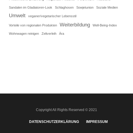
Sandalen im Gladiatoren-Look
Schlaghosen
Sowjetunion
Soziale Medien
Umwelt
veganer/vegetarischer Lebensstil
Weiterbildung
Vorteile von regionalen Produkten
Well-Being-Index
Wohnwagen reinigen
Zeltverleih
Ära
Copyright All Rights Reserved © 2021
DATENSCHUTZERKLÄRUNG
IMPRESSUM