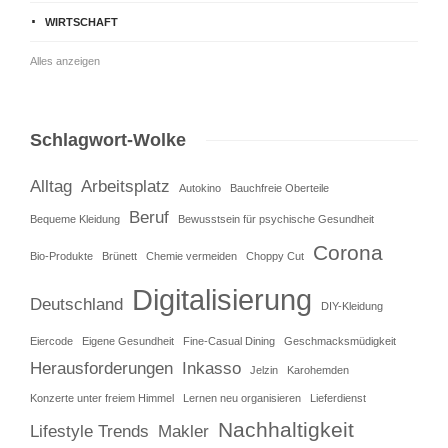
WIRTSCHAFT
Alles anzeigen
Schlagwort-Wolke
Alltag
Arbeitsplatz
Autokino
Bauchfreie Oberteile
Beruf
Bequeme Kleidung
Bewusstsein für psychische Gesundheit
Corona
Bio-Produkte
Brünett
Chemie vermeiden
Choppy Cut
Digitalisierung
Deutschland
DIY-Kleidung
Eiercode
Eigene Gesundheit
Fine-Casual Dining
Geschmacksmüdigkeit
Herausforderungen
Inkasso
Jelzin
Karohemden
Konzerte unter freiem Himmel
Lernen neu organisieren
Lieferdienst
Nachhaltigkeit
Lifestyle Trends
Makler