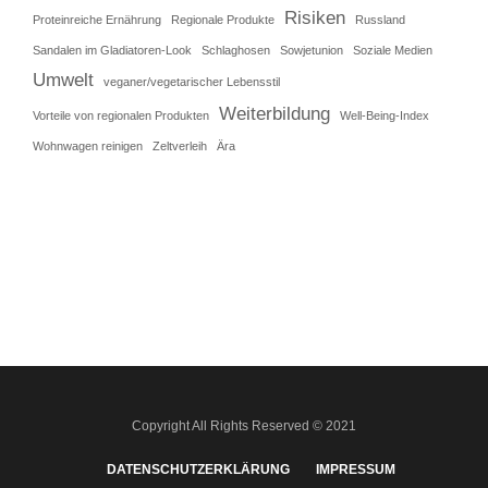
Risiken
Proteinreiche Ernährung
Regionale Produkte
Russland
Sandalen im Gladiatoren-Look
Schlaghosen
Sowjetunion
Soziale Medien
Umwelt
veganer/vegetarischer Lebensstil
Weiterbildung
Vorteile von regionalen Produkten
Well-Being-Index
Wohnwagen reinigen
Zeltverleih
Ära
Copyright All Rights Reserved © 2021
DATENSCHUTZERKLÄRUNG
IMPRESSUM