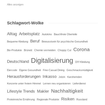
Alles anzeigen
Schlagwort-Wolke
Alltag
Arbeitsplatz
Autokino
Bauchfreie Oberteile
Beruf
Bequeme Kleidung
Bewusstsein für psychische Gesundheit
Corona
Bio-Produkte
Brünett
Chemie vermeiden
Choppy Cut
Digitalisierung
Deutschland
DIY-Kleidung
Eiercode
Eigene Gesundheit
Fine-Casual Dining
Geschmacksmüdigkeit
Herausforderungen
Inkasso
Jelzin
Karohemden
Konzerte unter freiem Himmel
Lernen neu organisieren
Lieferdienst
Nachhaltigkeit
Lifestyle Trends
Makler
Risiken
Proteinreiche Ernährung
Regionale Produkte
Russland