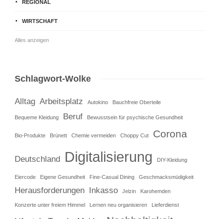
REGIONAL
WIRTSCHAFT
Alles anzeigen
Schlagwort-Wolke
Alltag
Arbeitsplatz
Autokino
Bauchfreie Oberteile
Beruf
Bequeme Kleidung
Bewusstsein für psychische Gesundheit
Corona
Bio-Produkte
Brünett
Chemie vermeiden
Choppy Cut
Digitalisierung
Deutschland
DIY-Kleidung
Eiercode
Eigene Gesundheit
Fine-Casual Dining
Geschmacksmüdigkeit
Herausforderungen
Inkasso
Jelzin
Karohemden
Konzerte unter freiem Himmel
Lernen neu organisieren
Lieferdienst