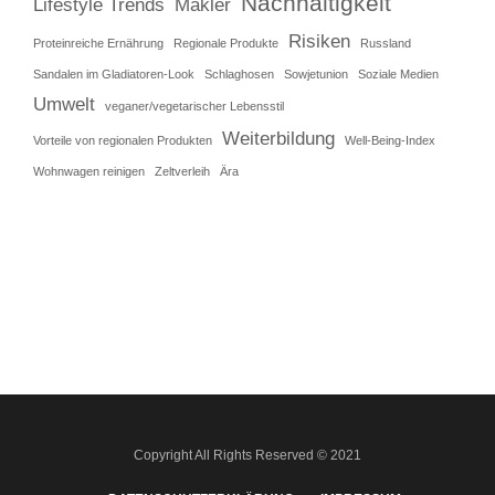
Nachhaltigkeit
Lifestyle Trends
Makler
Risiken
Proteinreiche Ernährung
Regionale Produkte
Russland
Sandalen im Gladiatoren-Look
Schlaghosen
Sowjetunion
Soziale Medien
Umwelt
veganer/vegetarischer Lebensstil
Weiterbildung
Vorteile von regionalen Produkten
Well-Being-Index
Wohnwagen reinigen
Zeltverleih
Ära
Copyright All Rights Reserved © 2021