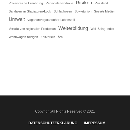
Risiken
Proteinreiche Ernährung
Regionale Produkte
Russland
Sandalen im Gladiatoren-Look
Schlaghosen
Sowjetunion
Soziale Medien
Umwelt
veganer/vegetarischer Lebensstil
Weiterbildung
Vorteile von regionalen Produkten
Well-Being-Index
Wohnwagen reinigen
Zeltverleih
Ära
Copyright All Rights Reserved © 2021
DATENSCHUTZERKLÄRUNG
IMPRESSUM