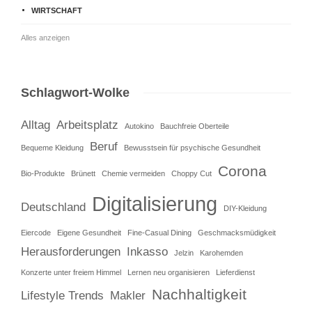
WIRTSCHAFT
Alles anzeigen
Schlagwort-Wolke
Alltag
Arbeitsplatz
Autokino
Bauchfreie Oberteile
Beruf
Bequeme Kleidung
Bewusstsein für psychische Gesundheit
Corona
Bio-Produkte
Brünett
Chemie vermeiden
Choppy Cut
Digitalisierung
Deutschland
DIY-Kleidung
Eiercode
Eigene Gesundheit
Fine-Casual Dining
Geschmacksmüdigkeit
Herausforderungen
Inkasso
Jelzin
Karohemden
Konzerte unter freiem Himmel
Lernen neu organisieren
Lieferdienst
Nachhaltigkeit
Lifestyle Trends
Makler