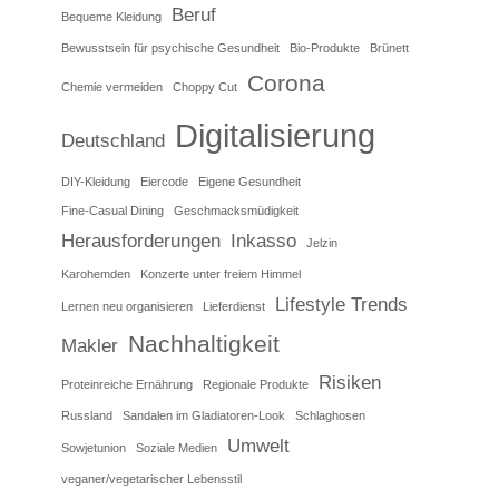
Beruf
Bequeme Kleidung
Bewusstsein für psychische Gesundheit
Bio-Produkte
Brünett
Corona
Chemie vermeiden
Choppy Cut
Digitalisierung
Deutschland
DIY-Kleidung
Eiercode
Eigene Gesundheit
Fine-Casual Dining
Geschmacksmüdigkeit
Herausforderungen
Inkasso
Jelzin
Karohemden
Konzerte unter freiem Himmel
Lifestyle Trends
Lernen neu organisieren
Lieferdienst
Nachhaltigkeit
Makler
Risiken
Proteinreiche Ernährung
Regionale Produkte
Russland
Sandalen im Gladiatoren-Look
Schlaghosen
Umwelt
Sowjetunion
Soziale Medien
veganer/vegetarischer Lebensstil