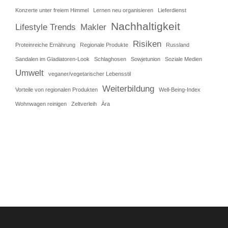
Konzerte unter freiem Himmel
Lernen neu organisieren
Lieferdienst
Nachhaltigkeit
Lifestyle Trends
Makler
Risiken
Proteinreiche Ernährung
Regionale Produkte
Russland
Sandalen im Gladiatoren-Look
Schlaghosen
Sowjetunion
Soziale Medien
Umwelt
veganer/vegetarischer Lebensstil
Weiterbildung
Vorteile von regionalen Produkten
Well-Being-Index
Wohnwagen reinigen
Zeltverleih
Ära