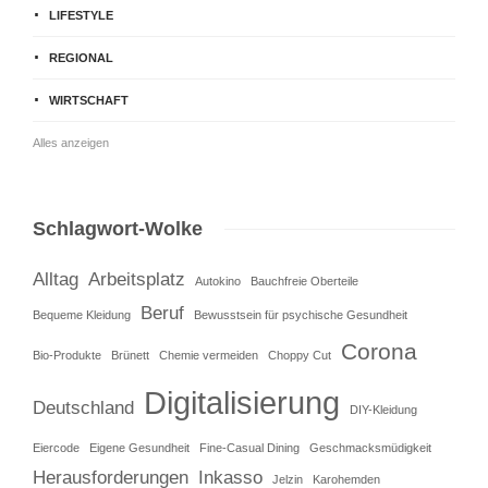
LIFESTYLE
REGIONAL
WIRTSCHAFT
Alles anzeigen
Schlagwort-Wolke
Alltag
Arbeitsplatz
Autokino
Bauchfreie Oberteile
Beruf
Bequeme Kleidung
Bewusstsein für psychische Gesundheit
Corona
Bio-Produkte
Brünett
Chemie vermeiden
Choppy Cut
Digitalisierung
Deutschland
DIY-Kleidung
Eiercode
Eigene Gesundheit
Fine-Casual Dining
Geschmacksmüdigkeit
Herausforderungen
Inkasso
Jelzin
Karohemden