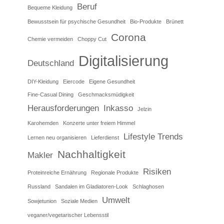
Beruf
Bequeme Kleidung
Bewusstsein für psychische Gesundheit
Bio-Produkte
Brünett
Corona
Chemie vermeiden
Choppy Cut
Digitalisierung
Deutschland
DIY-Kleidung
Eiercode
Eigene Gesundheit
Fine-Casual Dining
Geschmacksmüdigkeit
Herausforderungen
Inkasso
Jelzin
Karohemden
Konzerte unter freiem Himmel
Lifestyle Trends
Lernen neu organisieren
Lieferdienst
Nachhaltigkeit
Makler
Risiken
Proteinreiche Ernährung
Regionale Produkte
Russland
Sandalen im Gladiatoren-Look
Schlaghosen
Umwelt
Sowjetunion
Soziale Medien
veganer/vegetarischer Lebensstil