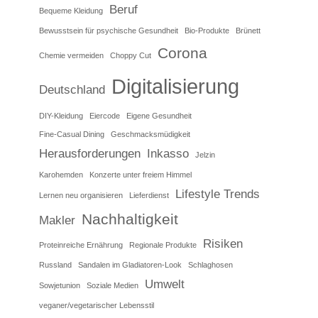
Beruf
Bequeme Kleidung
Bewusstsein für psychische Gesundheit
Bio-Produkte
Brünett
Corona
Chemie vermeiden
Choppy Cut
Digitalisierung
Deutschland
DIY-Kleidung
Eiercode
Eigene Gesundheit
Fine-Casual Dining
Geschmacksmüdigkeit
Herausforderungen
Inkasso
Jelzin
Karohemden
Konzerte unter freiem Himmel
Lifestyle Trends
Lernen neu organisieren
Lieferdienst
Nachhaltigkeit
Makler
Risiken
Proteinreiche Ernährung
Regionale Produkte
Russland
Sandalen im Gladiatoren-Look
Schlaghosen
Umwelt
Sowjetunion
Soziale Medien
veganer/vegetarischer Lebensstil