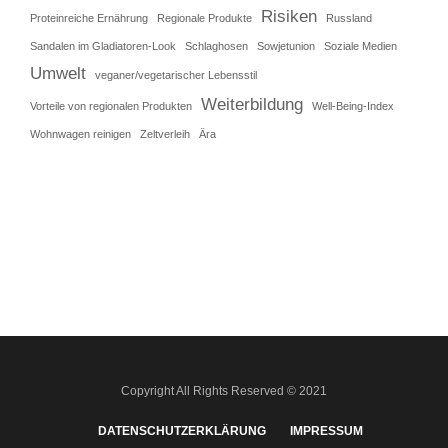
Risiken
Proteinreiche Ernährung
Regionale Produkte
Russland
Sandalen im Gladiatoren-Look
Schlaghosen
Sowjetunion
Soziale Medien
Umwelt
veganer/vegetarischer Lebensstil
Weiterbildung
Vorteile von regionalen Produkten
Well-Being-Index
Wohnwagen reinigen
Zeltverleih
Ära
Copyright All Rights Reserved © 2021
DATENSCHUTZERKLÄRUNG
IMPRESSUM