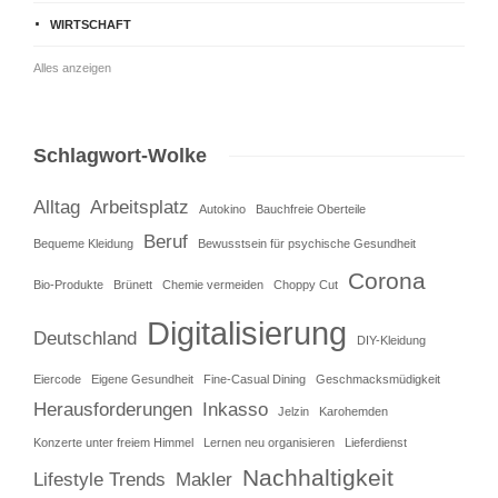
WIRTSCHAFT
Alles anzeigen
Schlagwort-Wolke
Alltag
Arbeitsplatz
Autokino
Bauchfreie Oberteile
Beruf
Bequeme Kleidung
Bewusstsein für psychische Gesundheit
Corona
Bio-Produkte
Brünett
Chemie vermeiden
Choppy Cut
Digitalisierung
Deutschland
DIY-Kleidung
Eiercode
Eigene Gesundheit
Fine-Casual Dining
Geschmacksmüdigkeit
Herausforderungen
Inkasso
Jelzin
Karohemden
Konzerte unter freiem Himmel
Lernen neu organisieren
Lieferdienst
Nachhaltigkeit
Lifestyle Trends
Makler