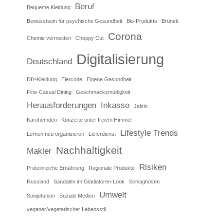
Beruf
Bequeme Kleidung
Bewusstsein für psychische Gesundheit
Bio-Produkte
Brünett
Corona
Chemie vermeiden
Choppy Cut
Digitalisierung
Deutschland
DIY-Kleidung
Eiercode
Eigene Gesundheit
Fine-Casual Dining
Geschmacksmüdigkeit
Herausforderungen
Inkasso
Jelzin
Karohemden
Konzerte unter freiem Himmel
Lifestyle Trends
Lernen neu organisieren
Lieferdienst
Nachhaltigkeit
Makler
Risiken
Proteinreiche Ernährung
Regionale Produkte
Russland
Sandalen im Gladiatoren-Look
Schlaghosen
Umwelt
Sowjetunion
Soziale Medien
veganer/vegetarischer Lebensstil