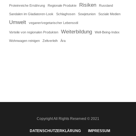
Risiken
Proteinreiche Ernährung
Regionale Produkte
Russland
Sandalen im Gladiatoren-Look
Schlaghosen
Sowjetunion
Soziale Medien
Umwelt
veganer/vegetarischer Lebensstil
Weiterbildung
Vorteile von regionalen Produkten
Well-Being-Index
Wohnwagen reinigen
Zeltverleih
Ära
Copyright All Rights Reserved © 2021
DATENSCHUTZERKLÄRUNG
IMPRESSUM