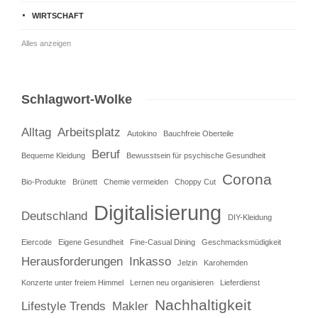
WIRTSCHAFT
Alles anzeigen
Schlagwort-Wolke
Alltag
Arbeitsplatz
Autokino
Bauchfreie Oberteile
Beruf
Bequeme Kleidung
Bewusstsein für psychische Gesundheit
Corona
Bio-Produkte
Brünett
Chemie vermeiden
Choppy Cut
Digitalisierung
Deutschland
DIY-Kleidung
Eiercode
Eigene Gesundheit
Fine-Casual Dining
Geschmacksmüdigkeit
Herausforderungen
Inkasso
Jelzin
Karohemden
Konzerte unter freiem Himmel
Lernen neu organisieren
Lieferdienst
Nachhaltigkeit
Lifestyle Trends
Makler