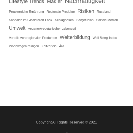
Nachhaltigkeit
Lifestyle Trends
Makler
Risiken
Proteinreiche Ernährung
Regionale Produkte
Russland
Sandalen im Gladiatoren-Look
Schlaghosen
Sowjetunion
Soziale Medien
Umwelt
veganer/vegetarischer Lebensstil
Weiterbildung
Vorteile von regionalen Produkten
Well-Being-Index
Wohnwagen reinigen
Zeltverleih
Ära
Copyright All Rights Reserved © 2021