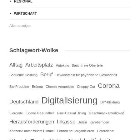
REGIONAL
WIRTSCHAFT
Alles anzeigen
Schlagwort-Wolke
Alltag
Arbeitsplatz
Autokino
Bauchfreie Oberteile
Beruf
Bequeme Kleidung
Bewusstsein für psychische Gesundheit
Corona
Bio-Produkte
Brünett
Chemie vermeiden
Choppy Cut
Digitalisierung
Deutschland
DIY-Kleidung
Eiercode
Eigene Gesundheit
Fine-Casual Dining
Geschmacksmüdigkeit
Herausforderungen
Inkasso
Jelzin
Karohemden
Konzerte unter freiem Himmel
Lernen neu organisieren
Lieferdienst