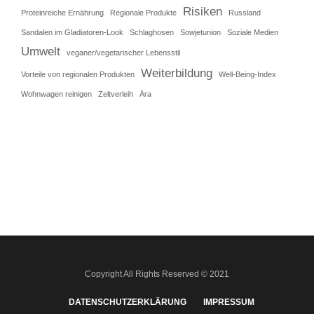
Risiken
Proteinreiche Ernährung
Regionale Produkte
Russland
Sandalen im Gladiatoren-Look
Schlaghosen
Sowjetunion
Soziale Medien
Umwelt
veganer/vegetarischer Lebensstil
Weiterbildung
Vorteile von regionalen Produkten
Well-Being-Index
Wohnwagen reinigen
Zeltverleih
Ära
Copyright All Rights Reserved © 2021
DATENSCHUTZERKLÄRUNG
IMPRESSUM