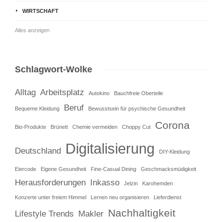
WIRTSCHAFT
Alles anzeigen
Schlagwort-Wolke
Alltag
Arbeitsplatz
Autokino
Bauchfreie Oberteile
Beruf
Bequeme Kleidung
Bewusstsein für psychische Gesundheit
Corona
Bio-Produkte
Brünett
Chemie vermeiden
Choppy Cut
Digitalisierung
Deutschland
DIY-Kleidung
Eiercode
Eigene Gesundheit
Fine-Casual Dining
Geschmacksmüdigkeit
Herausforderungen
Inkasso
Jelzin
Karohemden
Konzerte unter freiem Himmel
Lernen neu organisieren
Lieferdienst
Nachhaltigkeit
Lifestyle Trends
Makler