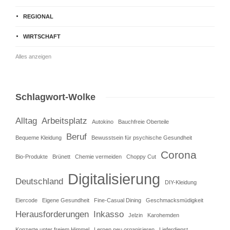
REGIONAL
WIRTSCHAFT
Alles anzeigen
Schlagwort-Wolke
Alltag
Arbeitsplatz
Autokino
Bauchfreie Oberteile
Beruf
Bequeme Kleidung
Bewusstsein für psychische Gesundheit
Corona
Bio-Produkte
Brünett
Chemie vermeiden
Choppy Cut
Digitalisierung
Deutschland
DIY-Kleidung
Eiercode
Eigene Gesundheit
Fine-Casual Dining
Geschmacksmüdigkeit
Herausforderungen
Inkasso
Jelzin
Karohemden
Konzerte unter freiem Himmel
Lernen neu organisieren
Lieferdienst