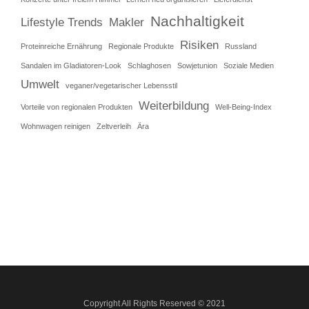
Nachhaltigkeit
Lifestyle Trends
Makler
Risiken
Proteinreiche Ernährung
Regionale Produkte
Russland
Sandalen im Gladiatoren-Look
Schlaghosen
Sowjetunion
Soziale Medien
Umwelt
veganer/vegetarischer Lebensstil
Weiterbildung
Vorteile von regionalen Produkten
Well-Being-Index
Wohnwagen reinigen
Zeltverleih
Ära
Copyright All Rights Reserved © 2021