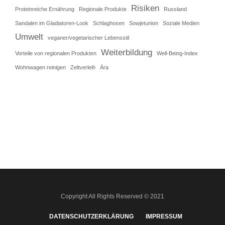
Risiken
Proteinreiche Ernährung
Regionale Produkte
Russland
Sandalen im Gladiatoren-Look
Schlaghosen
Sowjetunion
Soziale Medien
Umwelt
veganer/vegetarischer Lebensstil
Weiterbildung
Vorteile von regionalen Produkten
Well-Being-Index
Wohnwagen reinigen
Zeltverleih
Ära
Copyright All Rights Reserved © 2021
DATENSCHUTZERKLÄRUNG
IMPRESSUM