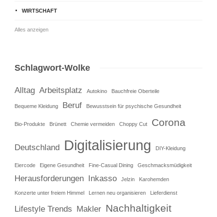
WIRTSCHAFT
Alles anzeigen
Schlagwort-Wolke
Alltag
Arbeitsplatz
Autokino
Bauchfreie Oberteile
Beruf
Bequeme Kleidung
Bewusstsein für psychische Gesundheit
Corona
Bio-Produkte
Brünett
Chemie vermeiden
Choppy Cut
Digitalisierung
Deutschland
DIY-Kleidung
Eiercode
Eigene Gesundheit
Fine-Casual Dining
Geschmacksmüdigkeit
Herausforderungen
Inkasso
Jelzin
Karohemden
Konzerte unter freiem Himmel
Lernen neu organisieren
Lieferdienst
Nachhaltigkeit
Lifestyle Trends
Makler