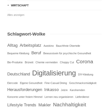
WIRTSCHAFT
Alles anzeigen
Schlagwort-Wolke
Alltag
Arbeitsplatz
Autokino
Bauchfreie Oberteile
Beruf
Bequeme Kleidung
Bewusstsein für psychische Gesundheit
Corona
Bio-Produkte
Brünett
Chemie vermeiden
Choppy Cut
Digitalisierung
Deutschland
DIY-Kleidung
Eiercode
Eigene Gesundheit
Fine-Casual Dining
Geschmacksmüdigkeit
Herausforderungen
Inkasso
Jelzin
Karohemden
Konzerte unter freiem Himmel
Lernen neu organisieren
Lieferdienst
Nachhaltigkeit
Lifestyle Trends
Makler