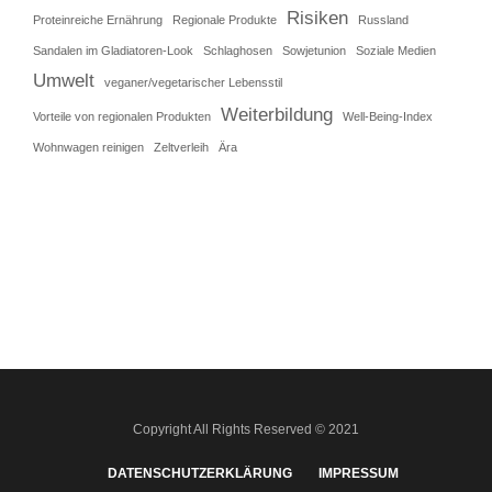
Risiken
Proteinreiche Ernährung
Regionale Produkte
Russland
Sandalen im Gladiatoren-Look
Schlaghosen
Sowjetunion
Soziale Medien
Umwelt
veganer/vegetarischer Lebensstil
Weiterbildung
Vorteile von regionalen Produkten
Well-Being-Index
Wohnwagen reinigen
Zeltverleih
Ära
Copyright All Rights Reserved © 2021
DATENSCHUTZERKLÄRUNG
IMPRESSUM