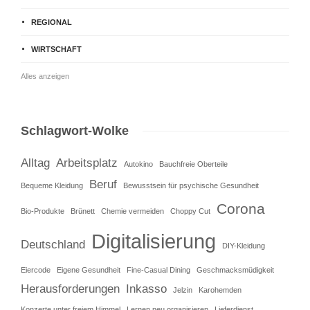
REGIONAL
WIRTSCHAFT
Alles anzeigen
Schlagwort-Wolke
Alltag
Arbeitsplatz
Autokino
Bauchfreie Oberteile
Beruf
Bequeme Kleidung
Bewusstsein für psychische Gesundheit
Corona
Bio-Produkte
Brünett
Chemie vermeiden
Choppy Cut
Digitalisierung
Deutschland
DIY-Kleidung
Eiercode
Eigene Gesundheit
Fine-Casual Dining
Geschmacksmüdigkeit
Herausforderungen
Inkasso
Jelzin
Karohemden
Konzerte unter freiem Himmel
Lernen neu organisieren
Lieferdienst