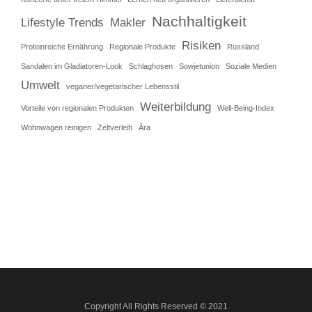
Nachhaltigkeit
Lifestyle Trends
Makler
Risiken
Proteinreiche Ernährung
Regionale Produkte
Russland
Sandalen im Gladiatoren-Look
Schlaghosen
Sowjetunion
Soziale Medien
Umwelt
veganer/vegetarischer Lebensstil
Weiterbildung
Vorteile von regionalen Produkten
Well-Being-Index
Wohnwagen reinigen
Zeltverleih
Ära
Copyright All Rights Reserved © 2021