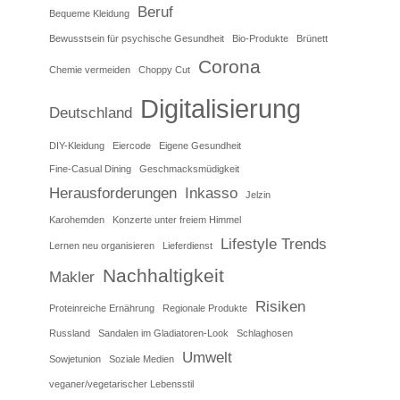
Beruf
Bequeme Kleidung
Bewusstsein für psychische Gesundheit
Bio-Produkte
Brünett
Corona
Chemie vermeiden
Choppy Cut
Digitalisierung
Deutschland
DIY-Kleidung
Eiercode
Eigene Gesundheit
Fine-Casual Dining
Geschmacksmüdigkeit
Herausforderungen
Inkasso
Jelzin
Karohemden
Konzerte unter freiem Himmel
Lifestyle Trends
Lernen neu organisieren
Lieferdienst
Nachhaltigkeit
Makler
Risiken
Proteinreiche Ernährung
Regionale Produkte
Russland
Sandalen im Gladiatoren-Look
Schlaghosen
Umwelt
Sowjetunion
Soziale Medien
veganer/vegetarischer Lebensstil