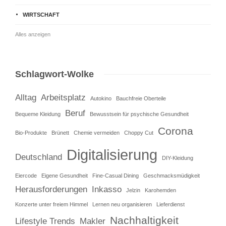
WIRTSCHAFT
Alles anzeigen
Schlagwort-Wolke
Alltag
Arbeitsplatz
Autokino
Bauchfreie Oberteile
Beruf
Bequeme Kleidung
Bewusstsein für psychische Gesundheit
Corona
Bio-Produkte
Brünett
Chemie vermeiden
Choppy Cut
Digitalisierung
Deutschland
DIY-Kleidung
Eiercode
Eigene Gesundheit
Fine-Casual Dining
Geschmacksmüdigkeit
Herausforderungen
Inkasso
Jelzin
Karohemden
Konzerte unter freiem Himmel
Lernen neu organisieren
Lieferdienst
Nachhaltigkeit
Lifestyle Trends
Makler