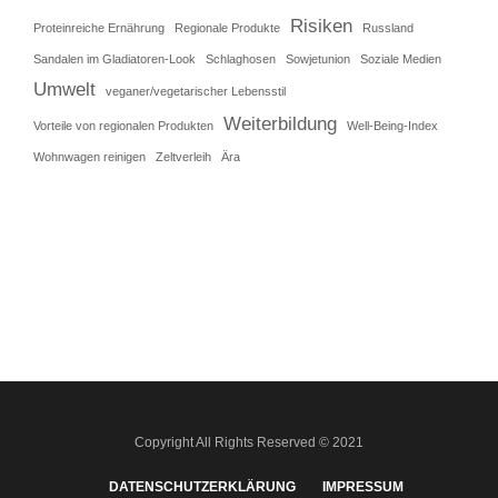
Risiken
Proteinreiche Ernährung
Regionale Produkte
Russland
Sandalen im Gladiatoren-Look
Schlaghosen
Sowjetunion
Soziale Medien
Umwelt
veganer/vegetarischer Lebensstil
Weiterbildung
Vorteile von regionalen Produkten
Well-Being-Index
Wohnwagen reinigen
Zeltverleih
Ära
Copyright All Rights Reserved © 2021
DATENSCHUTZERKLÄRUNG
IMPRESSUM