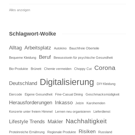
Alles anzeigen
Schlagwort-Wolke
Alltag
Arbeitsplatz
Autokino
Bauchfreie Oberteile
Beruf
Bequeme Kleidung
Bewusstsein für psychische Gesundheit
Corona
Bio-Produkte
Brünett
Chemie vermeiden
Choppy Cut
Digitalisierung
Deutschland
DIY-Kleidung
Eiercode
Eigene Gesundheit
Fine-Casual Dining
Geschmacksmüdigkeit
Herausforderungen
Inkasso
Jelzin
Karohemden
Konzerte unter freiem Himmel
Lernen neu organisieren
Lieferdienst
Nachhaltigkeit
Lifestyle Trends
Makler
Risiken
Proteinreiche Ernährung
Regionale Produkte
Russland