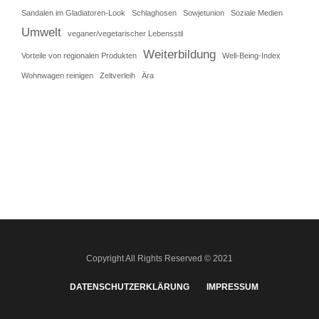
Sandalen im Gladiatoren-Look
Schlaghosen
Sowjetunion
Soziale Medien
Umwelt
veganer/vegetarischer Lebensstil
Weiterbildung
Vorteile von regionalen Produkten
Well-Being-Index
Wohnwagen reinigen
Zeltverleih
Ära
Copyright All Rights Reserved © 2021
DATENSCHUTZERKLÄRUNG
IMPRESSUM