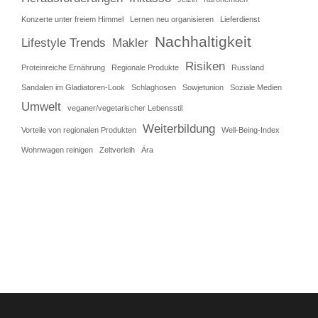
Konzerte unter freiem Himmel
Lernen neu organisieren
Lieferdienst
Nachhaltigkeit
Lifestyle Trends
Makler
Risiken
Proteinreiche Ernährung
Regionale Produkte
Russland
Sandalen im Gladiatoren-Look
Schlaghosen
Sowjetunion
Soziale Medien
Umwelt
veganer/vegetarischer Lebensstil
Weiterbildung
Vorteile von regionalen Produkten
Well-Being-Index
Wohnwagen reinigen
Zeltverleih
Ära