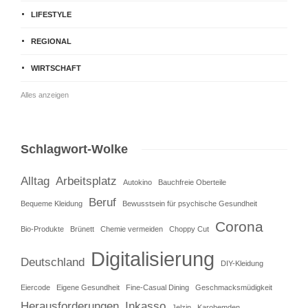
LIFESTYLE
REGIONAL
WIRTSCHAFT
Alles anzeigen
Schlagwort-Wolke
Alltag
Arbeitsplatz
Autokino
Bauchfreie Oberteile
Beruf
Bequeme Kleidung
Bewusstsein für psychische Gesundheit
Corona
Bio-Produkte
Brünett
Chemie vermeiden
Choppy Cut
Digitalisierung
Deutschland
DIY-Kleidung
Eiercode
Eigene Gesundheit
Fine-Casual Dining
Geschmacksmüdigkeit
Herausforderungen
Inkasso
Jelzin
Karohemden