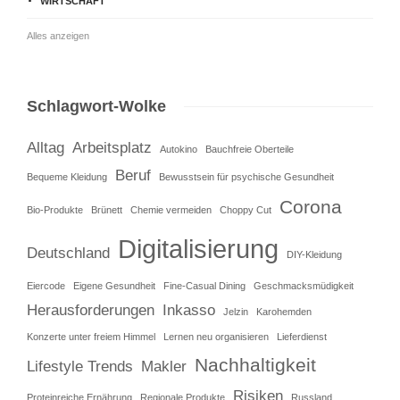
WIRTSCHAFT
Alles anzeigen
Schlagwort-Wolke
Alltag
Arbeitsplatz
Autokino
Bauchfreie Oberteile
Beruf
Bequeme Kleidung
Bewusstsein für psychische Gesundheit
Corona
Bio-Produkte
Brünett
Chemie vermeiden
Choppy Cut
Digitalisierung
Deutschland
DIY-Kleidung
Eiercode
Eigene Gesundheit
Fine-Casual Dining
Geschmacksmüdigkeit
Herausforderungen
Inkasso
Jelzin
Karohemden
Konzerte unter freiem Himmel
Lernen neu organisieren
Lieferdienst
Nachhaltigkeit
Lifestyle Trends
Makler
Risiken
Proteinreiche Ernährung
Regionale Produkte
Russland