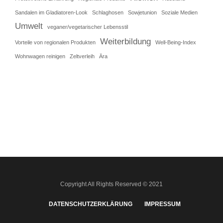
Sandalen im Gladiatoren-Look
Schlaghosen
Sowjetunion
Soziale Medien
Umwelt
veganer/vegetarischer Lebensstil
Weiterbildung
Vorteile von regionalen Produkten
Well-Being-Index
Wohnwagen reinigen
Zeltverleih
Ära
Copyright All Rights Reserved © 2021
DATENSCHUTZERKLÄRUNG
IMPRESSUM