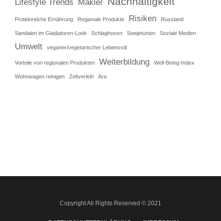
Nachhaltigkeit
Lifestyle Trends
Makler
Risiken
Proteinreiche Ernährung
Regionale Produkte
Russland
Sandalen im Gladiatoren-Look
Schlaghosen
Sowjetunion
Soziale Medien
Umwelt
veganer/vegetarischer Lebensstil
Weiterbildung
Vorteile von regionalen Produkten
Well-Being-Index
Wohnwagen reinigen
Zeltverleih
Ära
Copyright All Rights Reserved © 2021