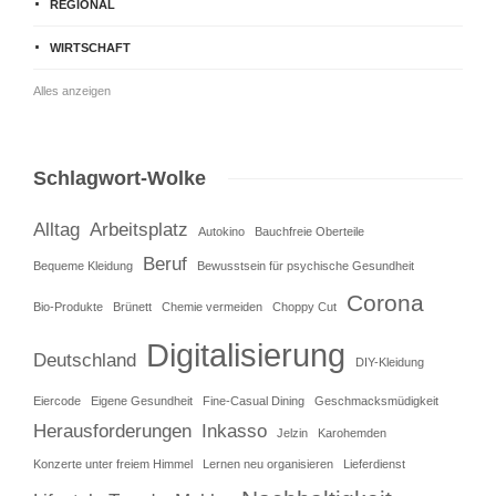
REGIONAL
WIRTSCHAFT
Alles anzeigen
Schlagwort-Wolke
Alltag
Arbeitsplatz
Autokino
Bauchfreie Oberteile
Beruf
Bequeme Kleidung
Bewusstsein für psychische Gesundheit
Corona
Bio-Produkte
Brünett
Chemie vermeiden
Choppy Cut
Digitalisierung
Deutschland
DIY-Kleidung
Eiercode
Eigene Gesundheit
Fine-Casual Dining
Geschmacksmüdigkeit
Herausforderungen
Inkasso
Jelzin
Karohemden
Konzerte unter freiem Himmel
Lernen neu organisieren
Lieferdienst