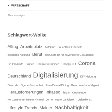
WIRTSCHAFT
Alles anzeigen
Schlagwort-Wolke
Alltag
Arbeitsplatz
Autokino
Bauchfreie Oberteile
Beruf
Bequeme Kleidung
Bewusstsein für psychische Gesundheit
Corona
Bio-Produkte
Brünett
Chemie vermeiden
Choppy Cut
Digitalisierung
Deutschland
DIY-Kleidung
Eiercode
Eigene Gesundheit
Fine-Casual Dining
Geschmacksmüdigkeit
Herausforderungen
Inkasso
Jelzin
Karohemden
Konzerte unter freiem Himmel
Lernen neu organisieren
Lieferdienst
Nachhaltigkeit
Lifestyle Trends
Makler