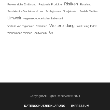
Risiken
Proteinreiche Ernährung
Regionale Produkte
Russland
Sandalen im Gladiatoren-Look
Schlaghosen
Sowjetunion
Soziale Medien
Umwelt
veganer/vegetarischer Lebensstil
Weiterbildung
Vorteile von regionalen Produkten
Well-Being-Index
Wohnwagen reinigen
Zeltverleih
Ära
Copyright All Rights Reserved © 2021
DATENSCHUTZERKLÄRUNG
IMPRESSUM